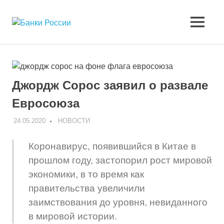
Перейти
к
Банки
МЕНЮ
содержимому
Сайт
о
России
банковских
продуктах
и
Джордж Сорос заявил о развале
услугах
Евросоюза
24.05.2020
V
НОВОСТИ
Коронавирус, появившийся в Китае в
прошлом году, застопорил рост мировой
экономики, в то время как
правительства увеличили
заимствования до уровня, невиданного
в мировой истории.