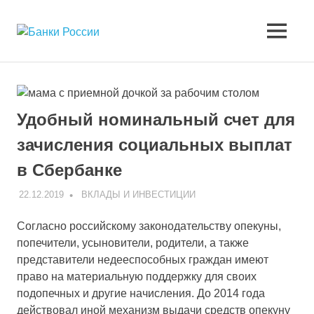
Перейти
к
Банки
МЕНЮ
содержимому
Сайт
о
России
банковских
продуктах
и
Удобный номинальный счет для
услугах
зачисления социальных выплат
в Сбербанке
22.12.2019
V
ВКЛАДЫ И ИНВЕСТИЦИИ
Согласно российскому законодательству опекуны,
попечители, усыновители, родители, а также
представители недееспособных граждан имеют
право на материальную поддержку для своих
подопечных и другие начисления. До 2014 года
действовал иной механизм выдачи средств опекуну