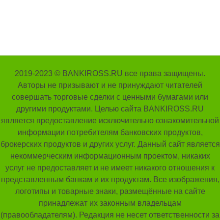
2019-2023 © BANKIROSS.RU все права защищены.
Авторы не призывают и не принуждают читателей
совершать торговые сделки с ценными бумагами или
другими продуктами. Целью сайта BANKIROSS.RU
является предоставление исключительно ознакомительной
информации потребителям банковских продуктов,
брокерских продуктов и других услуг. Данный сайт является
некоммерческим информационным проектом, никаких
услуг не предоставляет и не имеет никакого отношения к
представленным банкам и их продуктам. Все изображения,
логотипы и товарные знаки, размещённые на сайте
принадлежат их законным владельцам
(правообладателям). Редакция не несет ответственности за