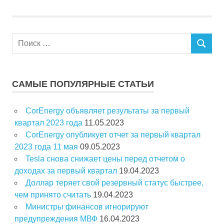
П
П
о
О
и
И
с
С
САМЫЕ ПОПУЛЯРНЫЕ СТАТЬИ
К
к
д
CorEnergy объявляет результаты за первый
л
квартал 2023 года
11.05.2023
я
CorEnergy опубликует отчет за первый квартал
:
2023 года 11 мая
09.05.2023
Tesla снова снижает цены перед отчетом о
доходах за первый квартал
19.04.2023
Доллар теряет свой резервный статус быстрее,
чем принято считать
19.04.2023
Министры финансов игнорируют
предупреждения МВФ
16.04.2023