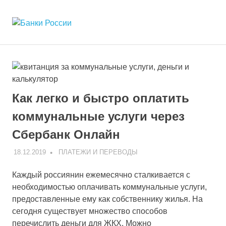
Перейти
к
Банки
МЕНЮ
содержимому
Сайт
о
России
банковских
продуктах
и
услугах
Как легко и быстро оплатить
коммунальные услуги через
Сбербанк Онлайн
18.12.2019
V
ПЛАТЕЖИ И ПЕРЕВОДЫ
Каждый россиянин ежемесячно сталкивается с
необходимостью оплачивать коммунальные услуги,
предоставленные ему как собственнику жилья. На
сегодня существует множество способов
перечислить деньги для ЖКХ. Можно