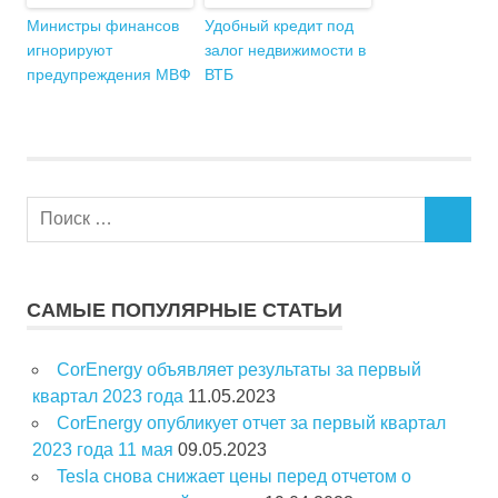
Министры финансов
Удобный кредит под
игнорируют
залог недвижимости в
предупреждения МВФ
ВТБ
П
П
о
О
и
И
с
С
САМЫЕ ПОПУЛЯРНЫЕ СТАТЬИ
К
к
д
CorEnergy объявляет результаты за первый
л
квартал 2023 года
11.05.2023
я
CorEnergy опубликует отчет за первый квартал
:
2023 года 11 мая
09.05.2023
Tesla снова снижает цены перед отчетом о