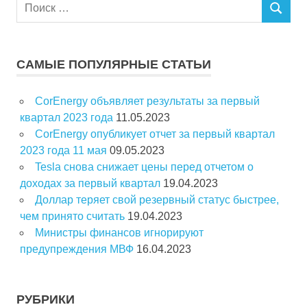
П
П
о
О
и
И
с
С
САМЫЕ ПОПУЛЯРНЫЕ СТАТЬИ
К
к
д
CorEnergy объявляет результаты за первый
л
квартал 2023 года
11.05.2023
я
CorEnergy опубликует отчет за первый квартал
:
2023 года 11 мая
09.05.2023
Tesla снова снижает цены перед отчетом о
доходах за первый квартал
19.04.2023
Доллар теряет свой резервный статус быстрее,
чем принято считать
19.04.2023
Министры финансов игнорируют
предупреждения МВФ
16.04.2023
РУБРИКИ