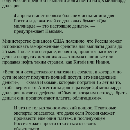
году России предстоит выплата долга почти на 4,8 миллиарда
долларов.
4 апреля станет первым большим испытанием для
России и держателей ее долговых бумаг: «Два
миллиарда — это настоящие деньги», —
предупреждает Ньюман.
Министерство финансов США пояснило, что Россия может
использовать замороженные средства для выплаты долга до
25 мая. После этого стране, вероятно, придется наскрести
деньги из других источников — занимая наличные или
продавая нефть таким странам, как Китай или Индия.
«Если они осуществляют платежи из средств, к которым по
сути не могут получить полный доступ, это ненадежные
деньги», — сказал Ньюман, который потратил 15 лет на то,
чтобы вернуть от Аргентины долг в размере 2,4 миллиарда
долларов после ее дефолта. «Обычно, когда им неоткуда брать
деньги они предпочитают платить облигациями».
И это не только экономический вопрос. Некоторые
эксперты опасаются, что даже если Россия сможет
произвести еще один платеж, в последующем
Россия может просто отказаться от своих
обязательств.