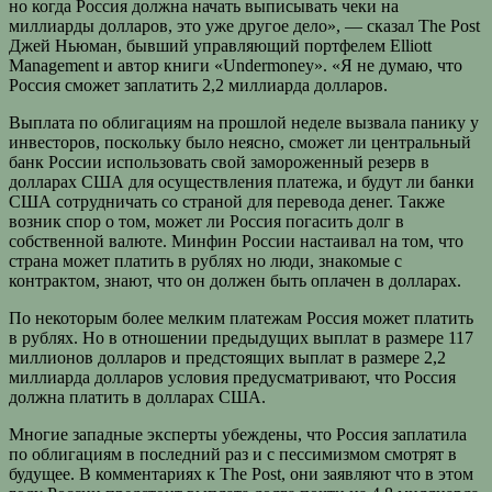
но когда Россия должна начать выписывать чеки на
миллиарды долларов, это уже другое дело», — сказал The Post
Джей Ньюман, бывший управляющий портфелем Elliott
Management и автор книги «Undermoney». «Я не думаю, что
Россия сможет заплатить 2,2 миллиарда долларов.
Выплата по облигациям на прошлой неделе вызвала панику у
инвесторов, поскольку было неясно, сможет ли центральный
банк России использовать свой замороженный резерв в
долларах США для осуществления платежа, и будут ли банки
США сотрудничать со страной для перевода денег. Также
возник спор о том, может ли Россия погасить долг в
собственной валюте. Минфин России настаивал на том, что
страна может платить в рублях но люди, знакомые с
контрактом, знают, что он должен быть оплачен в долларах.
По некоторым более мелким платежам Россия может платить
в рублях. Но в отношении предыдущих выплат в размере 117
миллионов долларов и предстоящих выплат в размере 2,2
миллиарда долларов условия предусматривают, что Россия
должна платить в долларах США.
Многие западные эксперты убеждены, что Россия заплатила
по облигациям в последний раз и с пессимизмом смотрят в
будущее. В комментариях к The Post, они заявляют что в этом