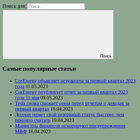
Поиск для:
Поиск
Самые популярные статьи
CorEnergy объявляет результаты за первый квартал 2023
года
11.05.2023
CorEnergy опубликует отчет за первый квартал 2023
года 11 мая
09.05.2023
Tesla снова снижает цены перед отчетом о доходах за
первый квартал
19.04.2023
Доллар теряет свой резервный статус быстрее, чем
принято считать
19.04.2023
Министры финансов игнорируют предупреждения
МВФ
16.04.2023